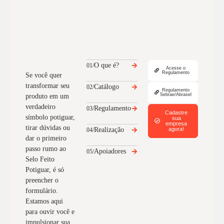
O que é?
01/
Acesse o
Regulamento
Se você quer
transformar seu
Catálogo
02/
Regulamento
Sebrae/Abrasel
produto em um
verdadeiro
Regulamento
03/
Cadastre
símbolo potiguar,
sua
empresa
tirar dúvidas ou
Realização
agora!
04/
dar o primeiro
passo rumo ao
Apoiadores
05/
Selo Feito
Potiguar, é só
preencher o
formulário.
Estamos aqui
para ouvir você e
impulsionar sua