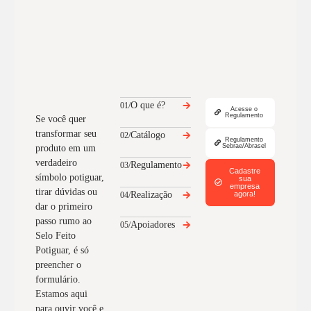
O que é?
01/
Acesse o
Regulamento
Se você quer
transformar seu
Catálogo
02/
Regulamento
Sebrae/Abrasel
produto em um
verdadeiro
Regulamento
03/
Cadastre
símbolo potiguar,
sua
empresa
tirar dúvidas ou
Realização
agora!
04/
dar o primeiro
passo rumo ao
Apoiadores
05/
Selo Feito
Potiguar, é só
preencher o
formulário.
Estamos aqui
para ouvir você e