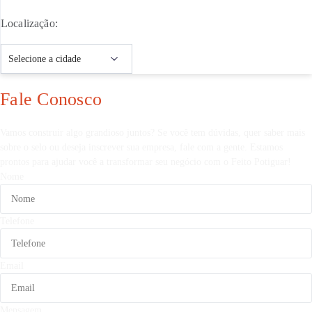
Localização:
Fale Conosco
Vamos construir algo grandioso juntos? Se você tem dúvidas, quer saber mais
sobre o selo ou deseja inscrever sua empresa, fale com a gente. Estamos
prontos para ajudar você a transformar seu negócio com o Feito Potiguar!
Nome
Telefone
Email
Mensagem