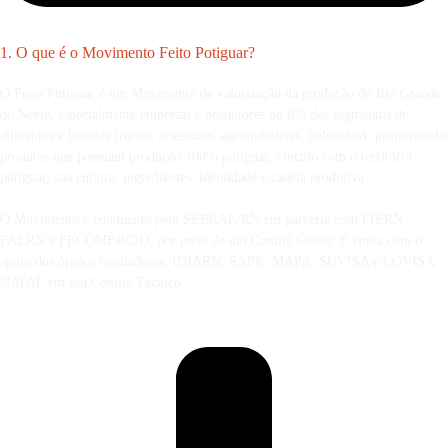
1. O que é o Movimento Feito Potiguar?
O Feito Potiguar é um Movimento de valorização da produção do Rio Grande
do Norte, especialmente empresas e produtores do RN dos segmentos de
alimentos e bebidas (rurais, artesanais, agroindústrias, indústrias), promovendo
produtos que possuam produção 100% potiguar, vínculo com o território
potiguar, sua cultura, ingredientes, identidade e cadeia produtiva.
O Movimento é conduzido pelo SEBRAE/RN em parceria com FIERN,
FAERN e FECOMÉRCIO, por meio de um Comitê Gestor. E conta com o
apoio dos órgãos reguladores: IDIARN, SAPE, MAPA, SUVISA e COVISA
NATAL em seu Comitê Técnico.