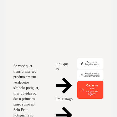
Acesse o
O que
01/
Regulamento
Se você quer
é?
transformar seu
Regulamento
Sebrae/Abrasel
produto em um
verdadeiro
Cadastre
símbolo potiguar,
sua
empresa
tirar dúvidas ou
agora!
dar o primeiro
Catálogo
02/
passo rumo ao
Selo Feito
Potiguar, é só