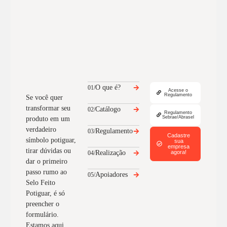
O que é?
01/
Acesse o
Regulamento
Se você quer
transformar seu
Catálogo
02/
Regulamento
Sebrae/Abrasel
produto em um
verdadeiro
Regulamento
03/
Cadastre
símbolo potiguar,
sua
empresa
tirar dúvidas ou
Realização
agora!
04/
dar o primeiro
passo rumo ao
Apoiadores
05/
Selo Feito
Potiguar, é só
preencher o
formulário.
Estamos aqui