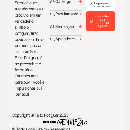
Catálogo
02/
Se você quer
Regulamento
Sebrae/Abrasel
transformar seu
Regulamento
03/
produto em um
Cadastre
sua
verdadeiro
empresa
Realização
agora!
04/
símbolo
potiguar, tirar
Apoiadores
dúvidas ou dar o
05/
primeiro passo
rumo ao Selo
Feito Potiguar, é
só preencher o
formulário.
Estamos aqui
para ouvir você e
impulsionar sua
jornada!
Copyright © Feito Potiguar 2025
© Todos dos Direitos Reservados