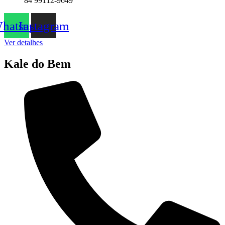
84 99112-9649
hatsapp
Instagram
Ver detalhes
Kale do Bem