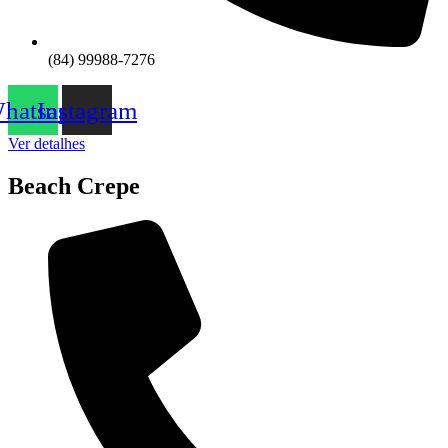
(84) 99988-7276
hatsapp
Instagram
Ver detalhes
Beach Crepe