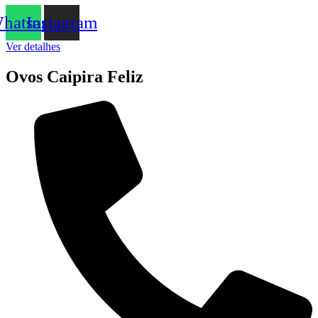
hatsapp
Instagram
Ver detalhes
Ovos Caipira Feliz