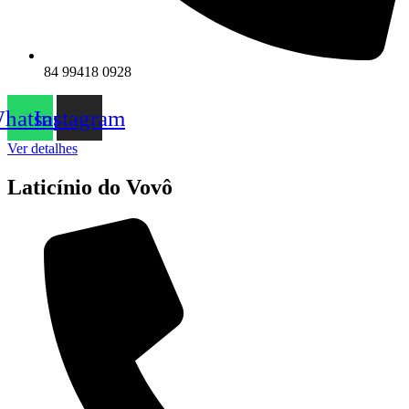
84 99418 0928
hatsapp
Instagram
Ver detalhes
Laticínio do Vovô