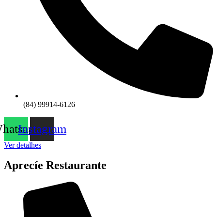
(84) 99914-6126
hatsapp
Instagram
Ver detalhes
Aprecíe Restaurante