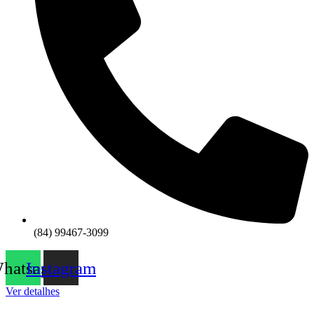
(84) 99467-3099
hatsapp
Instagram
Ver detalhes