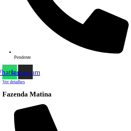
Pendente
hatsapp
Instagram
Ver detalhes
Fazenda Matina