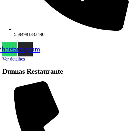
5584981333490
hatsapp
Instagram
Ver detalhes
Dunnas Restaurante