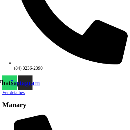
(84) 3236-2390
hatsapp
Instagram
Ver detalhes
Manary