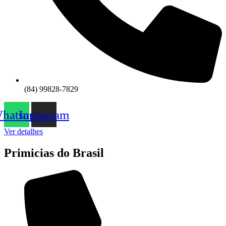
(84) 99828-7829
hatsapp
Instagram
Ver detalhes
Primicias do Brasil