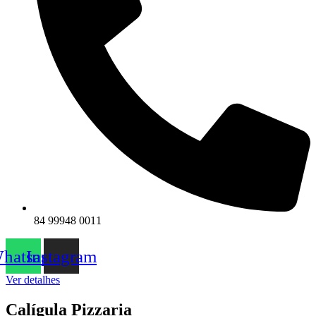
84 99948 0011
hatsapp
Instagram
Ver detalhes
Calígula Pizzaria