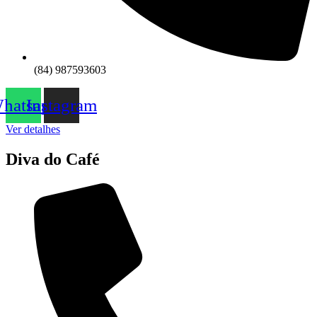
(84) 987593603
hatsapp
Instagram
Ver detalhes
Diva do Café