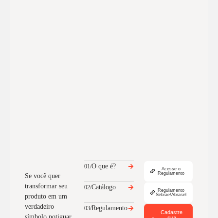
O que é?
01/
Acesse o
Regulamento
Se você quer
transformar seu
Catálogo
02/
Regulamento
Sebrae/Abrasel
produto em um
verdadeiro
Regulamento
03/
Cadastre
símbolo potiguar,
sua