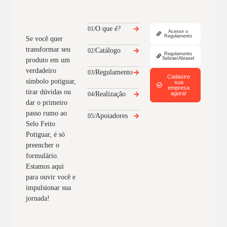
O que é?
01/
Acesse o
Regulamento
Se você quer
transformar seu
Catálogo
02/
Regulamento
Sebrae/Abrasel
produto em um
verdadeiro
Regulamento
03/
Cadastre
símbolo potiguar,
sua
empresa
tirar dúvidas ou
Realização
agora!
04/
dar o primeiro
passo rumo ao
Apoiadores
05/
Selo Feito
Potiguar, é só
preencher o
formulário.
Estamos aqui
para ouvir você e
impulsionar sua
jornada!