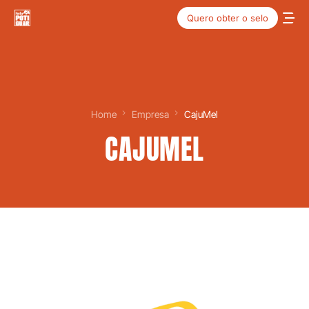
Quero obter o selo
Home
Empresa
CajuMel
CAJUMEL