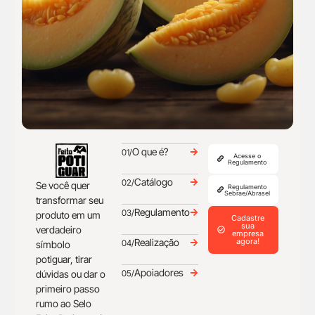
O que é?
01/
Acesse o
Regulamento
Catálogo
02/
Se você quer
Regulamento
Sebrae/Abrasel
transformar seu
Regulamento
03/
produto em um
Cadastre
sua
verdadeiro
empresa
Realização
agora!
04/
símbolo
potiguar, tirar
Apoiadores
dúvidas ou dar o
05/
primeiro passo
rumo ao Selo