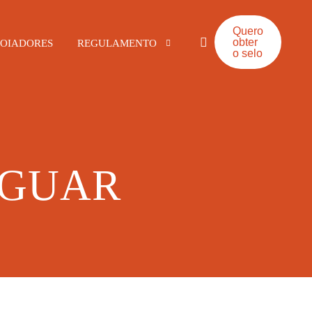
Quero
obter
OIADORES
REGULAMENTO
o selo
Alimentos e Bebidas
Bares e Restaurantes
IGUAR
Hotelaria