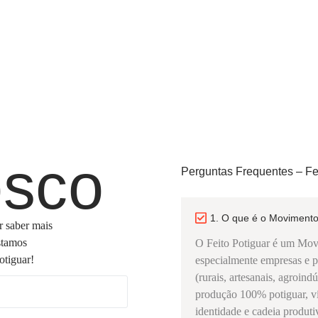
osco
Perguntas Frequentes – Fei
1. O que é o Movimento
r saber mais
stamos
O Feito Potiguar é um Mov
otiguar!
especialmente empresas e 
(rurais, artesanais, agroin
produção 100% potiguar, vín
identidade e cadeia produti