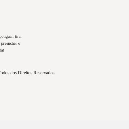
tiguar, tirar
ó preencher o
da!
odos dos Direitos Reservados