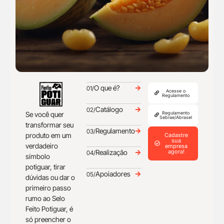
O que é?
01/
Acesse o
Regulamento
Catálogo
02/
Se você quer
Regulamento
Sebrae/Abrasel
transformar seu
Regulamento
03/
produto em um
Cadastre
sua
verdadeiro
empresa
Realização
agora!
04/
símbolo
potiguar, tirar
Apoiadores
05/
dúvidas ou dar o
primeiro passo
rumo ao Selo
Feito Potiguar, é
só preencher o