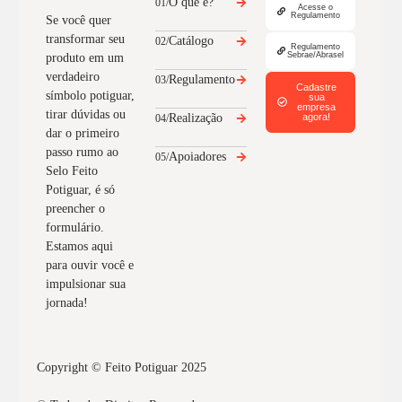
O que é?
01/
Acesse o
Regulamento
Se você quer
transformar seu
Catálogo
02/
Regulamento
Sebrae/Abrasel
produto em um
verdadeiro
Regulamento
03/
Cadastre
símbolo potiguar,
sua
empresa
tirar dúvidas ou
Realização
agora!
04/
dar o primeiro
passo rumo ao
Apoiadores
05/
Selo Feito
Potiguar, é só
preencher o
formulário.
Estamos aqui
para ouvir você e
impulsionar sua
jornada!
Copyright © Feito Potiguar 2025