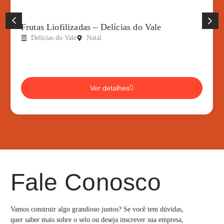
ilizadas – Delícias do Vale
Chips Batata 
 Vale
Natal
Natal
Ver detalhes
Fale Conosco
Vamos construir algo grandioso juntos? Se você tem dúvidas,
quer saber mais sobre o selo ou deseja inscrever sua empresa,