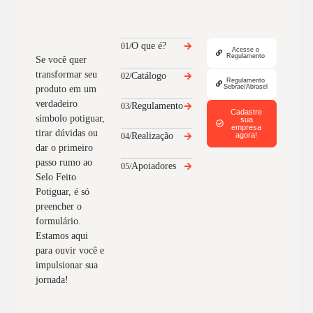
O que é?
01/
Acesse o
Regulamento
Se você quer
transformar seu
Catálogo
02/
Regulamento
Sebrae/Abrasel
produto em um
verdadeiro
Regulamento
03/
Cadastre
símbolo potiguar,
sua
empresa
tirar dúvidas ou
Realização
agora!
04/
dar o primeiro
passo rumo ao
Apoiadores
05/
Selo Feito
Potiguar, é só
preencher o
formulário.
Estamos aqui
para ouvir você e
impulsionar sua
jornada!