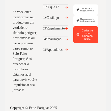
O que é?
01/
Acesse o
Regulamento
Se você quer
transformar seu
Catálogo
02/
Regulamento
Sebrae/Abrasel
produto em um
verdadeiro
Regulamento
03/
Cadastre
símbolo potiguar,
sua
empresa
tirar dúvidas ou
Realização
agora!
04/
dar o primeiro
passo rumo ao
Apoiadores
05/
Selo Feito
Potiguar, é só
preencher o
formulário.
Estamos aqui
para ouvir você e
impulsionar sua
jornada!
Copyright © Feito Potiguar 2025