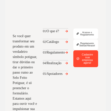
O que é?
01/
Acesse o
Regulamento
Se você quer
transformar seu
Catálogo
02/
Regulamento
Sebrae/Abrasel
produto em um
verdadeiro
Regulamento
03/
Cadastre
símbolo potiguar,
sua
empresa
tirar dúvidas ou
Realização
agora!
04/
dar o primeiro
passo rumo ao
Apoiadores
05/
Selo Feito
Potiguar, é só
preencher o
formulário.
Estamos aqui
para ouvir você e
impulsionar sua