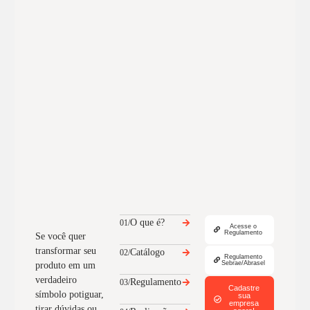
O que é?
01/
Acesse o
Regulamento
Se você quer
transformar seu
Catálogo
02/
Regulamento
Sebrae/Abrasel
produto em um
verdadeiro
Regulamento
03/
Cadastre
símbolo potiguar,
sua
empresa
tirar dúvidas ou