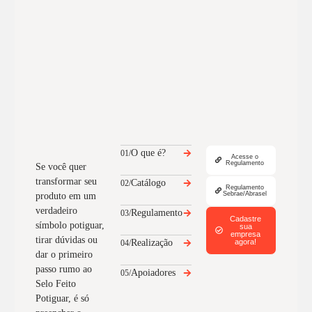
O que é?
01/
Acesse o
Regulamento
Se você quer
transformar seu
Catálogo
02/
Regulamento
Sebrae/Abrasel
produto em um
verdadeiro
Regulamento
03/
Cadastre
símbolo potiguar,
sua
empresa
tirar dúvidas ou
Realização
agora!
04/
dar o primeiro
passo rumo ao
Apoiadores
05/
Selo Feito
Potiguar, é só