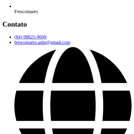
Frescomares
Contato
(84) 98825-9609
frescomares.adm@gmail.com