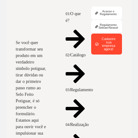
Acesse o
O que
01/
Regulamento
é?
Regulamento
Sebrae/Abrasel
Cadastre
sua
Se você quer
empresa
transformar seu
agora!
Catálogo
02/
produto em um
verdadeiro
símbolo potiguar,
tirar dúvidas ou
dar o primeiro
passo rumo ao
Regulamento
03/
Selo Feito
Potiguar, é só
preencher o
formulário.
Estamos aqui
Realização
04/
para ouvir você e
impulsionar sua