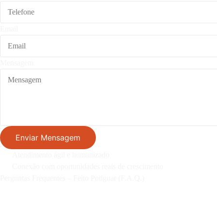
Email
Mensagem
Enviar Mensagem
Atendimento ágil e humanizado
Conexão com oportunidades reais de crescimento
Perguntas Frequentes – Feito Potiguar (F.A.Q.)