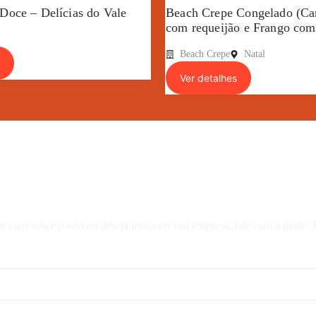
 Doce – Delícias do Vale
Beach Crepe Congelado (Ca
com requeijão e Frango com
Beach Crepe
Natal
Ver detalhes
r mais sobre o selo ou deseja inscrever sua empresa, fale com a gente.