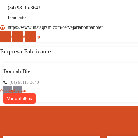
(84) 98115-3643
Pendente
https://www.instagram.com/cervejariabonnahbier
Globe
Instagram
Whatsapp
Empresa Fabricante
Bonnah Bier
(84) 98115-3643
Whatsapp
Instagram
Ver detalhes