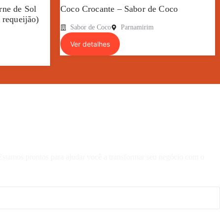
rne de Sol
Coco Crocante – Sabor de Coco
 requeijão)
Sabor de Coco
Parnamirim
Ver detalhes
 Estamos prontos para ajudar você a transformar seu negócio com o