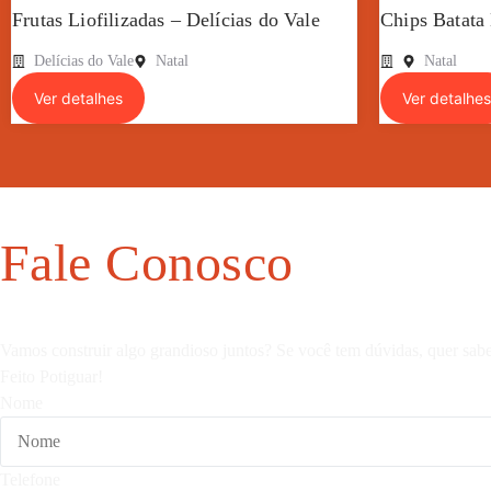
Frutas Liofilizadas – Delícias do Vale
Chips Batata
Delícias do Vale
Natal
Natal
Ver detalhes
Ver detalhes
Fale Conosco
Vamos construir algo grandioso juntos? Se você tem dúvidas, quer sabe
Feito Potiguar!
Nome
Telefone