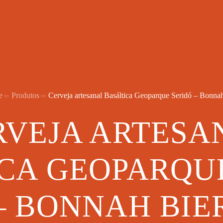
e
Produtos
Cerveja artesanal Basáltica Geoparque Seridó – Bonna
RVEJA ARTESA
CA GEOPARQU
– BONNAH BIE