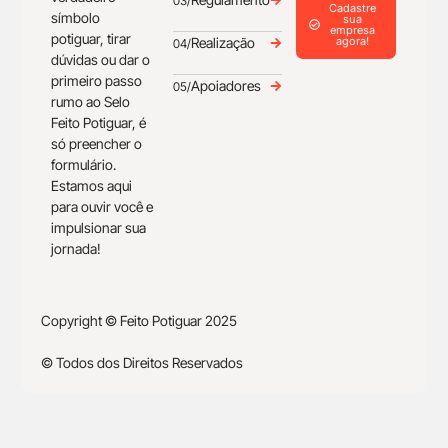
03/
Cadastre
símbolo
sua
empresa
potiguar, tirar
Realização
agora!
04/
dúvidas ou dar o
primeiro passo
Apoiadores
05/
rumo ao Selo
Feito Potiguar, é
só preencher o
formulário.
Estamos aqui
para ouvir você e
impulsionar sua
jornada!
Copyright © Feito Potiguar 2025
© Todos dos Direitos Reservados