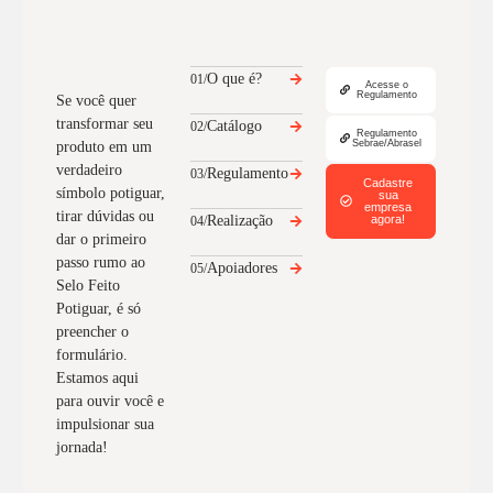
O que é?
01/
Acesse o
Regulamento
Se você quer
transformar seu
Catálogo
02/
Regulamento
Sebrae/Abrasel
produto em um
verdadeiro
Regulamento
03/
Cadastre
símbolo potiguar,
sua
empresa
tirar dúvidas ou
Realização
agora!
04/
dar o primeiro
passo rumo ao
Apoiadores
05/
Selo Feito
Potiguar, é só
preencher o
formulário.
Estamos aqui
para ouvir você e
impulsionar sua
jornada!