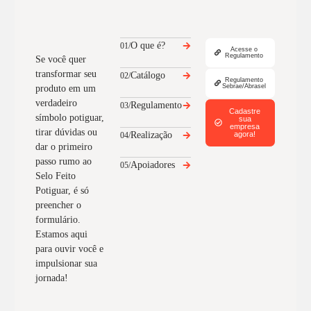
O que é?
01/
Acesse o
Regulamento
Se você quer
transformar seu
Catálogo
02/
Regulamento
Sebrae/Abrasel
produto em um
verdadeiro
Regulamento
03/
Cadastre
símbolo potiguar,
sua
empresa
tirar dúvidas ou
Realização
agora!
04/
dar o primeiro
passo rumo ao
Apoiadores
05/
Selo Feito
Potiguar, é só
preencher o
formulário.
Estamos aqui
para ouvir você e
impulsionar sua
jornada!