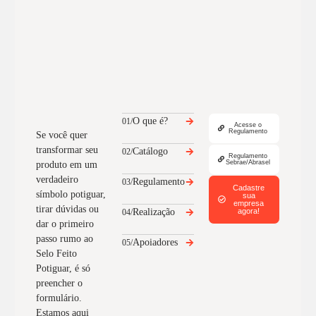
O que é?
01/
Acesse o
Regulamento
Se você quer
transformar seu
Catálogo
02/
Regulamento
Sebrae/Abrasel
produto em um
verdadeiro
Regulamento
03/
Cadastre
símbolo potiguar,
sua
empresa
tirar dúvidas ou
Realização
agora!
04/
dar o primeiro
passo rumo ao
Apoiadores
05/
Selo Feito
Potiguar, é só
preencher o
formulário.
Estamos aqui