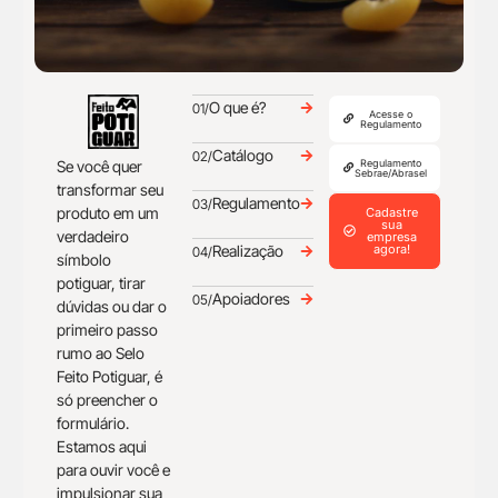
O que é?
01/
Acesse o
Regulamento
Catálogo
02/
Se você quer
Regulamento
Sebrae/Abrasel
transformar seu
Regulamento
03/
produto em um
Cadastre
sua
verdadeiro
empresa
Realização
agora!
04/
símbolo
potiguar, tirar
Apoiadores
05/
dúvidas ou dar o
primeiro passo
rumo ao Selo
Feito Potiguar, é
só preencher o
formulário.
Estamos aqui
para ouvir você e
impulsionar sua