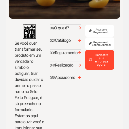
O que é?
01/
Acesse o
Regulamento
Catálogo
02/
Se você quer
Regulamento
Sebrae/Abrasel
transformar seu
Regulamento
03/
produto em um
Cadastre
sua
verdadeiro
empresa
Realização
agora!
04/
símbolo
potiguar, tirar
Apoiadores
05/
dúvidas ou dar o
primeiro passo
rumo ao Selo
Feito Potiguar, é
só preencher o
formulário.
Estamos aqui
para ouvir você e
impulsionar sua