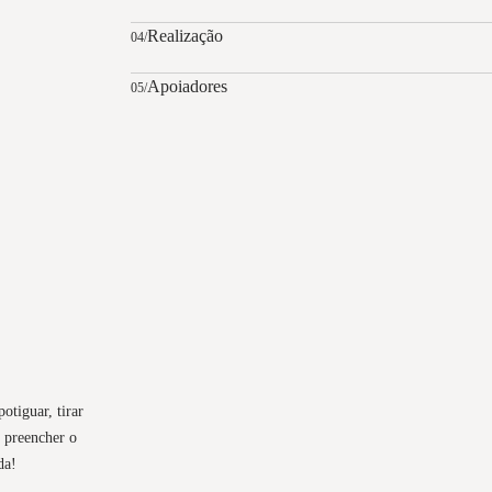
Realização
04/
Apoiadores
05/
tiguar, tirar
ó preencher o
da!