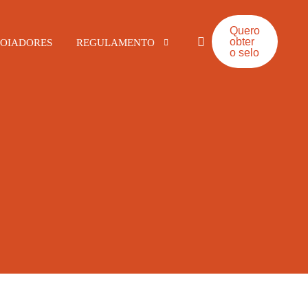
Quero
obter
OIADORES
REGULAMENTO
o selo
Alimentos e Bebidas
Bares e Restaurantes
Hotelaria