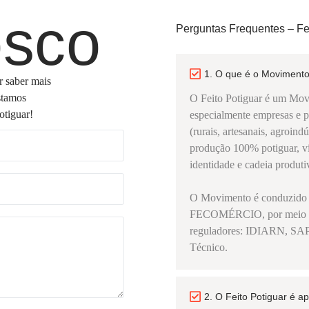
osco
Perguntas Frequentes – Fei
1. O que é o Movimento
r saber mais
stamos
O Feito Potiguar é um Mov
otiguar!
especialmente empresas e 
(rurais, artesanais, agroin
produção 100% potiguar, vín
identidade e cadeia produti
O Movimento é conduzid
FECOMÉRCIO, por meio de 
reguladores: IDIARN, 
Técnico.
2. O Feito Potiguar é 