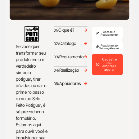
O que é?
01/
Acesse o
Regulamento
Catálogo
02/
Se você quer
Regulamento
Sebrae/Abrasel
transformar seu
Regulamento
03/
produto em um
Cadastre
sua
verdadeiro
empresa
Realização
agora!
04/
símbolo
potiguar, tirar
Apoiadores
05/
dúvidas ou dar o
primeiro passo
rumo ao Selo
Feito Potiguar, é
só preencher o
formulário.
Estamos aqui
para ouvir você e
impulsionar sua